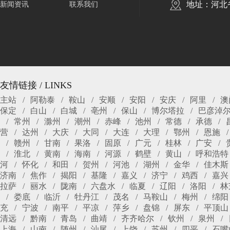
地址：河北
新闻资讯
联系我们
友情链接 / LINKS
主站
阿勒泰
鞍山
安顺
安阳
安庆
阿里
澳
保定
白山
白城
亳州
保山
博尔塔拉
巴彦淖
常州
滁州
潮州
赤峰
池州
常德
承德
营
达州
大庆
大同
大连
大理
鄂州
恩施
赣州
甘南
果洛
固原
广元
桂林
广安
淮北
黄南
海南
河源
鹤壁
黄山
呼和浩特
河
怀化
和田
贺州
河池
湖州
金华
佳木斯
济南
焦作
揭阳
基隆
嘉义
济宁
鸡西
嘉兴
拉萨
丽水
陇南
六盘水
临夏
辽阳
洛阳
林
娄底
临沂
牡丹江
茂名
马鞍山
梅州
绵阳
充
宁波
南平
平凉
萍乡
盘锦
屏东
平顶山
清远
黔南
青岛
曲靖
齐齐哈尔
钦州
泉州
上海
山南
随州
汕尾
上饶
苏州
四平
石嘴