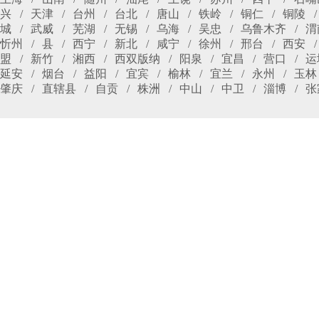
兴
天津
台州
台北
唐山
铁岭
铜仁
铜陵
城
武威
芜湖
无锡
乌海
吴忠
乌鲁木齐
渭
忻州
县
西宁
新北
咸宁
徐州
邢台
西安
盟
新竹
湘西
西双版纳
阳泉
宜昌
营口
运
延安
烟台
益阳
宜宾
榆林
宜兰
永州
玉林
肇庆
直辖县
自贡
株洲
中山
中卫
淄博
张