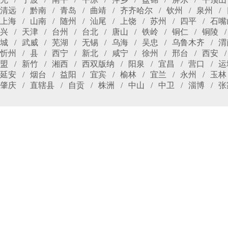
清远
黔南
青岛
曲靖
齐齐哈尔
钦州
泉州
上海
山南
随州
汕尾
上饶
苏州
四平
石嘴
兴
天津
台州
台北
唐山
铁岭
铜仁
铜陵
城
武威
芜湖
无锡
乌海
吴忠
乌鲁木齐
渭
忻州
县
西宁
新北
咸宁
徐州
邢台
西安
盟
新竹
湘西
西双版纳
阳泉
宜昌
营口
运
延安
烟台
益阳
宜宾
榆林
宜兰
永州
玉林
肇庆
直辖县
自贡
株洲
中山
中卫
淄博
张