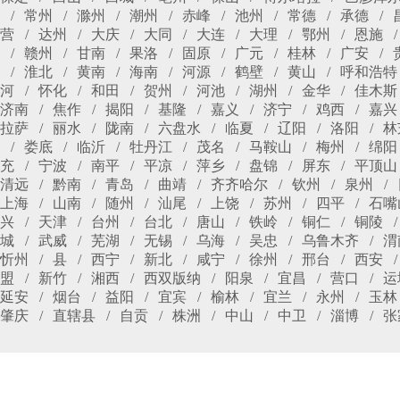
常州
滁州
潮州
赤峰
池州
常德
承德
营
达州
大庆
大同
大连
大理
鄂州
恩施
赣州
甘南
果洛
固原
广元
桂林
广安
淮北
黄南
海南
河源
鹤壁
黄山
呼和浩特
河
怀化
和田
贺州
河池
湖州
金华
佳木斯
济南
焦作
揭阳
基隆
嘉义
济宁
鸡西
嘉兴
拉萨
丽水
陇南
六盘水
临夏
辽阳
洛阳
林
娄底
临沂
牡丹江
茂名
马鞍山
梅州
绵阳
充
宁波
南平
平凉
萍乡
盘锦
屏东
平顶山
清远
黔南
青岛
曲靖
齐齐哈尔
钦州
泉州
上海
山南
随州
汕尾
上饶
苏州
四平
石嘴
兴
天津
台州
台北
唐山
铁岭
铜仁
铜陵
城
武威
芜湖
无锡
乌海
吴忠
乌鲁木齐
渭
忻州
县
西宁
新北
咸宁
徐州
邢台
西安
盟
新竹
湘西
西双版纳
阳泉
宜昌
营口
运
延安
烟台
益阳
宜宾
榆林
宜兰
永州
玉林
肇庆
直辖县
自贡
株洲
中山
中卫
淄博
张